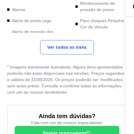
Monitoramento de
Alarme
pressão de pneus
Alerta de ponto cego
Para choques Pintados
Cor do Veículo
Alerta de pressão dos
pneus
Piloto Automático
Ver todos os itens
Alerta de Saída de
Piloto automático
Faixa
adaptativo
Android Auto
Pintura Metálica
* Imagens meramente ilustrativas. Alguns itens apresentados
poderão não estar disponíveis nas versões. Preços sugeridos
Apple CarPlay
Porta-copos
e válidos de 31/08/2026. Os preços poderão ser modificados
sem aviso prévio. Consulte e confirme todas as informações
Ar condicionado digital
Porta malas elétrico
com um de nossos vendedores.
Banco com ajuste
Projeção tela
elétrico
smartphone sem uso de
cabo
Ainda tem dúvidas?
Bancos de couro
Fale com um de nossos especialistas.
Rastreador veicular
Bluetooth
Enviar mensagem