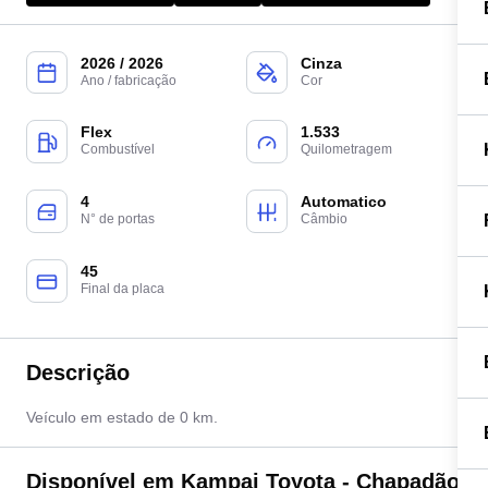
2026 / 2026
Cinza
Ano / fabricação
Cor
Flex
1.533
Combustível
Quilometragem
4
Automatico
N° de portas
Câmbio
45
Final da placa
Descrição
Veículo em estado de 0 km.
Disponível em Kampai Toyota - Chapadão