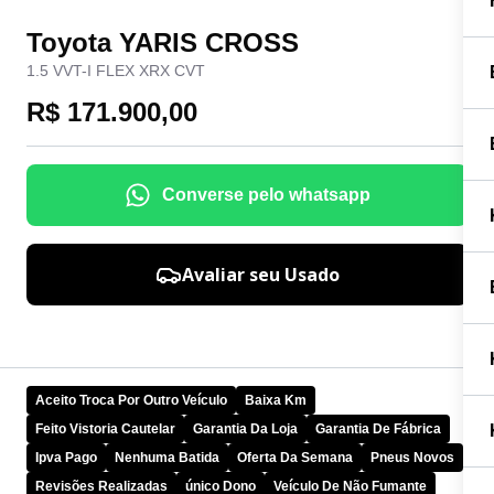
Toyota YARIS CROSS
1.5 VVT-I FLEX XRX CVT
R$ 171.900,00
Converse pelo whatsapp
Avaliar seu Usado
Aceito Troca Por Outro Veículo
Baixa Km
Feito Vistoria Cautelar
Garantia Da Loja
Garantia De Fábrica
Ipva Pago
Nenhuma Batida
Oferta Da Semana
Pneus Novos
Revisões Realizadas
único Dono
Veículo De Não Fumante