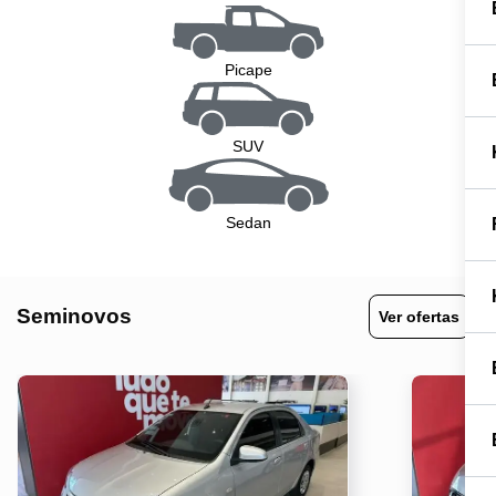
Picape
SUV
Sedan
Seminovos
Ver ofertas