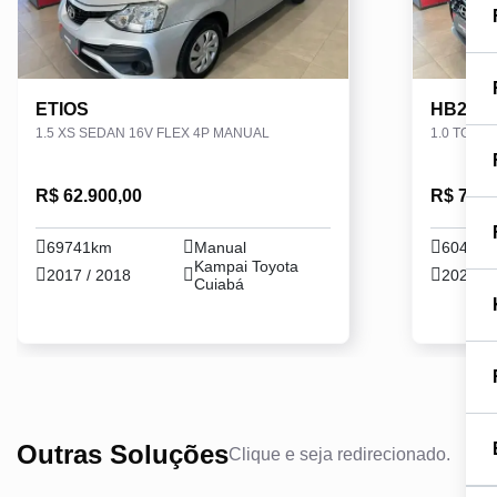
ETIOS
HB20S
1.5 XS SEDAN 16V FLEX 4P MANUAL
1.0 TGDI
R$ 62.900,00
R$ 75.9
69741km
Manual
60401
Kampai Toyota
2017 / 2018
2020 / 
Cuiabá
Outras Soluções
Clique e seja redirecionado.