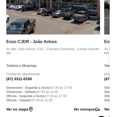
Enzo CJDR - João Arinos
Enzo 
Av. Min. João Arinos, 4701 - Chácara Cachoeira - Campo Grande-
Av. Ranu
MS
MS
Telefone e WhatsApp
Telefon
Central de atendimento
Enzo Jee
(67) 3311-0100
(67) 3
Showroom - Segunda a Sexta
:
07:45 às 17:45
Showroo
Showroom - Sábado
:
07:45 às 11:45
Showroo
Oficina - Segunda a Sexta
:
07:30 às 17:30
Oficina 
Oficina - Sábado
:
07:30 às 11:30
Oficina 
Ver no mapa
Ver estoque
Ver no