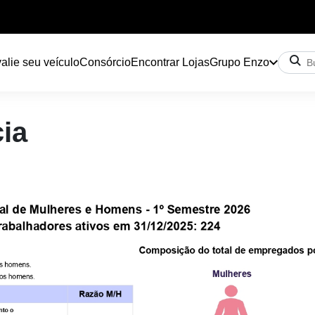
alie seu veículo
Consórcio
Encontrar Lojas
Grupo Enzo
ia