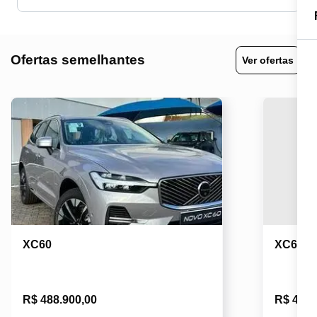
Ofertas semelhantes
Ver ofertas
XC60
XC60
R$ 488.900,00
R$ 489.