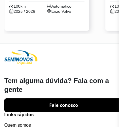
100km
Automatico
100km
2025 / 2026
Enzo Volvo
2025 /
Tem alguma dúvida? Fala com a
gente
Fale conosco
Links rápidos
Quem somos