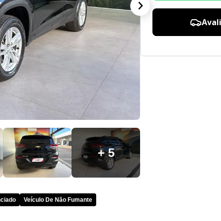
Aval
+ 5
nciado
Veículo De Não Fumante