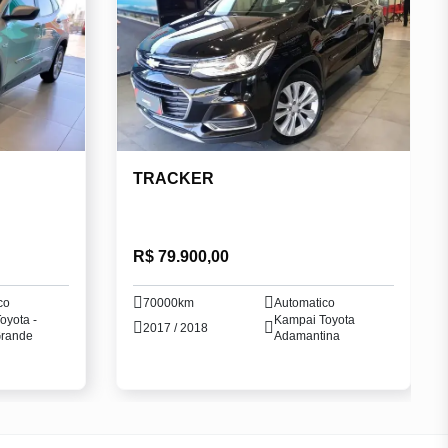
TRACKER
R$ 79.900,00
co
70000km
Automatico
oyota -
Kampai Toyota
2017 / 2018
rande
Adamantina