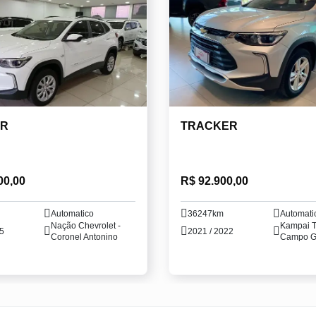
ER
TRACKER
00,00
R$ 92.900,00
Automatico
36247km
Automati
Nação Chevrolet -
Kampai T
25
2021 / 2022
Coronel Antonino
Campo G