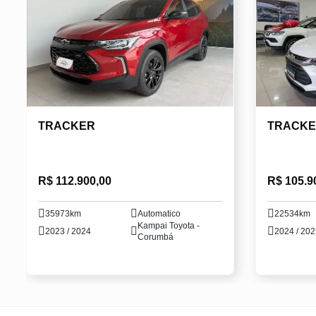
TRACKER
TRACK
R$ 112.900,00
R$ 105.9
35973km
Automatico
22534km
Kampai Toyota -
2023 / 2024
2024 / 20
Corumbá