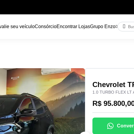
alie seu veículo
Consórcio
Encontrar Lojas
Grupo Enzo
Chevrolet 
1.0 TURBO FLEX L
R$ 95.800,0
Conver