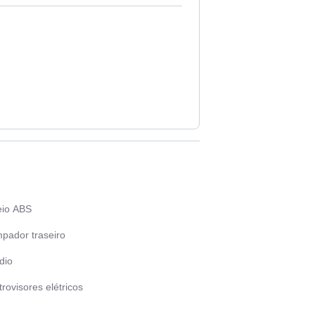
eio ABS
mpador traseiro
dio
rovisores elétricos
as de liga leve