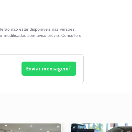
nsor de estacionamento
vas elétricas
derão não estar disponíveis nas versões.
ros elétricos
r modificados sem aviso prévio. Consulte e
lante com Regulagem de Altura
Enviar mensagem