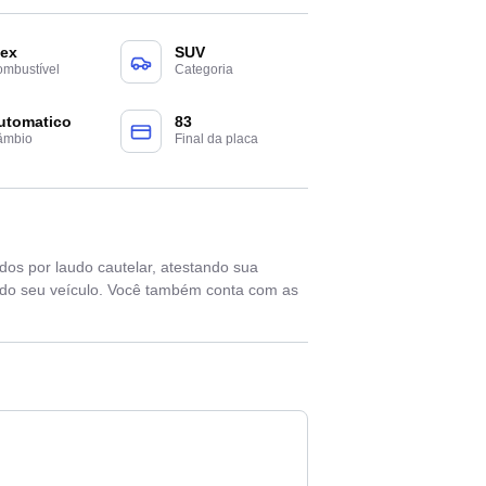
lex
SUV
mbustível
Categoria
utomatico
83
âmbio
Final da placa
os por laudo cautelar, atestando sua
 do seu veículo. Você também conta com as