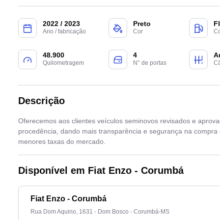
2022 / 2023
Preto
F
Ano / fabricação
Cor
Co
48.900
4
A
Quilometragem
N° de portas
C
Descrição
Oferecemos aos clientes veículos seminovos revisados e aprovad
procedência, dando mais transparência e segurança na compra
menores taxas do mercado.
Disponível em Fiat Enzo - Corumbá
Fiat Enzo - Corumbá
Rua Dom Aquino, 1631 - Dom Bosco - Corumbá-MS