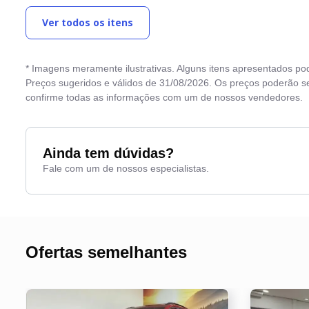
Ver todos os itens
Computador de bordo
Se
Desembaçador traseiro
Tra
* Imagens meramente ilustrativas. Alguns itens apresentados po
Direção Elétrica
Vid
Preços sugeridos e válidos de 31/08/2026. Os preços poderão se
confirme todas as informações com um de nossos vendedores.
Entrada USB
Vo
Ainda tem dúvidas?
Fale com um de nossos especialistas.
Ofertas semelhantes