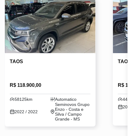
TAOS
TAOS
R$ 118.900,00
R$ 135.
58125km
Automatico
44079
Seminovos Grupo
2023 /
Enzo - Costa e
2022 / 2022
Silva / Campo
Grande - MS