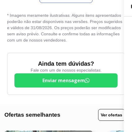
estacionamento
Direção Elétrica
Travas elétricas
* Imagens meramente ilustrativas. Alguns itens apresentados
Direção hidráulica
poderão não estar disponíveis nas versões. Preços sugeridos
Vidros elétricos
e válidos de 31/08/2026. Os preços poderão ser modificados
Entrada USB
sem aviso prévio. Consulte e confirme todas as informações
Volante com Regulagem
Farol de neblina
com um de nossos vendedores.
de Altura
Freio ABS
Ainda tem dúvidas?
Fale com um de nossos especialistas.
Enviar mensagem
Ofertas semelhantes
Ver ofertas