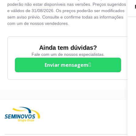
Desembaçador traseiro
poderão não estar disponíveis nas versões. Preços sugeridos
Travas elétricas
e válidos de 31/08/2026. Os preços poderão ser modificados
Direção hidráulica
sem aviso prévio. Consulte e confirme todas as informações
Vidros elétricos
Entrada USB
com um de nossos vendedores.
Volante com Regulagem
Farol de neblina
de Altura
Freio ABS
Ainda tem dúvidas?
Fale com um de nossos especialistas.
Kit Multimídia
Enviar mensagem