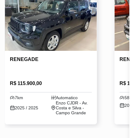
RENEGADE
RENEG
R$ 115.900,00
R$ 134.
7km
Automatico
5852k
Enzo CJDR - Av.
2025 /
2025 / 2025
Costa e Silva -
Campo Grande