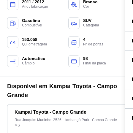
2011 / 2012
Branco
Ano / fabricação
Cor
Gasolina
SUV
Combustível
Categoria
153.058
4
Quilometragem
N° de portas
Automatico
98
Câmbio
Final da placa
Disponível em Kampai Toyota - Campo
Grande
Kampai Toyota - Campo Grande
Rua Joaquim Murtinho, 2525 - Itanhangá Park - Campo Grande-
MS