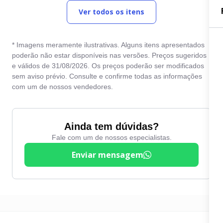
Ver todos os itens
Desembaçador traseiro
Rodas de liga leve
Direção hidráulica
Travas elétricas
* Imagens meramente ilustrativas. Alguns itens apresentados
Entrada USB
Vidros elétricos
poderão não estar disponíveis nas versões. Preços sugeridos
e válidos de 31/08/2026. Os preços poderão ser modificados
Farol de neblina
Volante com Regulagem
sem aviso prévio. Consulte e confirme todas as informações
de Altura
Freio ABS
com um de nossos vendedores.
Ainda tem dúvidas?
Fale com um de nossos especialistas.
Enviar mensagem