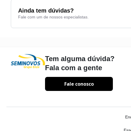
Farol de neblina
Ainda tem dúvidas?
Fale com um de nossos especialistas.
Tem alguma dúvida?
Fala com a gente
Fale conosco
En
Ess