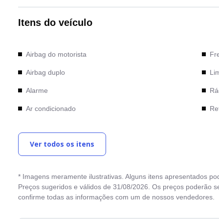
Itens do veículo
Airbag do motorista
Fr
Airbag duplo
Li
Alarme
Rá
Ar condicionado
Ret
Bancos de couro
Rod
Ver todos os itens
Computador de bordo
Se
Desembaçador traseiro
Se
* Imagens meramente ilustrativas. Alguns itens apresentados po
Direção Elétrica
Tra
Preços sugeridos e válidos de 31/08/2026. Os preços poderão se
confirme todas as informações com um de nossos vendedores.
Direção hidráulica
Vid
Entrada USB
Vo