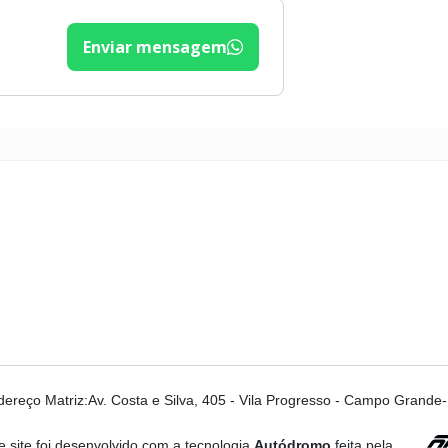
Enviar mensagem
dereço Matriz:Av. Costa e Silva, 405 - Vila Progresso - Campo Grande
e site foi desenvolvido com a tecnologia
Autódromo
feita pela