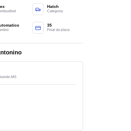
lex
Hatch
mbustível
Categoria
utomatico
35
âmbio
Final da placa
Antonino
 Grande-MS