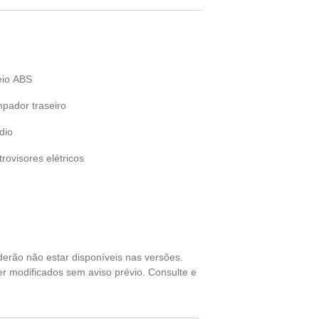
eio ABS
mpador traseiro
dio
rovisores elétricos
as de liga leve
nsor de chuva
nsor de estacionamento
derão não estar disponíveis nas versões.
vas elétricas
r modificados sem aviso prévio. Consulte e
ros elétricos
lante com Regulagem de Altura