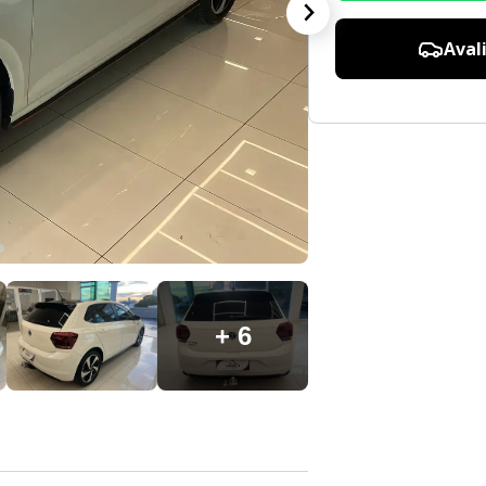
Aval
+ 6