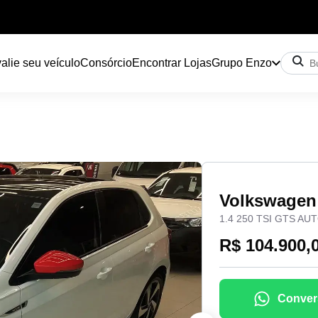
alie seu veículo
Consórcio
Encontrar Lojas
Grupo Enzo
Volkswage
1.4 250 TSI GTS A
R$ 104.900,
Conver