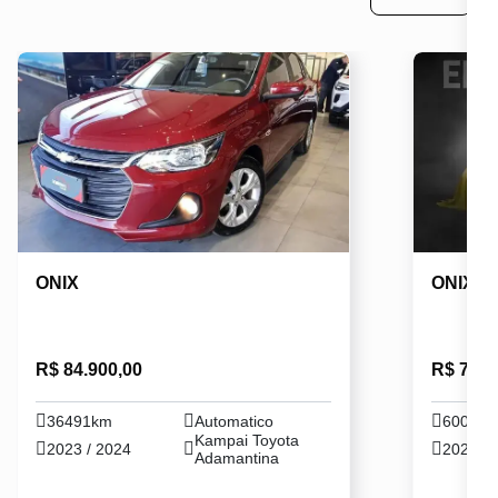
ONIX
ONIX
R$ 84.900,00
R$ 70.9
36491km
Automatico
60000
Kampai Toyota
2023 / 2024
2021 / 
Adamantina