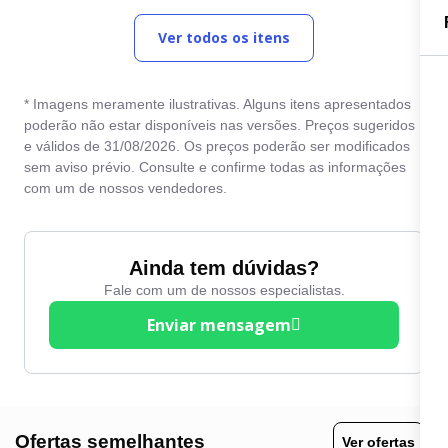
Ar condicionado
Partida na Chave
Ver todos os itens
Banco do motorista com
Pintura Metálica
ajuste de altura
Rádio
Bluetooth
* Imagens meramente ilustrativas. Alguns itens apresentados
Retrovisores elétricos
poderão não estar disponíveis nas versões. Preços sugeridos
Chave Canivete
e válidos de 31/08/2026. Os preços poderão ser modificados
Rodas de liga leve
sem aviso prévio. Consulte e confirme todas as informações
Chave Reserva
Travas elétricas
com um de nossos vendedores.
Computador de bordo
Vidros elétricos
Desembaçador traseiro
Volante com Regulagem
Ainda tem dúvidas?
Direção Elétrica
de Altura
Fale com um de nossos especialistas.
Enviar mensagem
Ofertas semelhantes
Ver ofertas