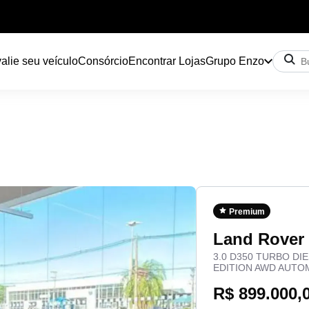
alie seu veículo
Consórcio
Encontrar Lojas
Grupo Enzo
Premium
Land Rove
3.0 D350 TURBO DI
EDITION AWD AUTO
R$ 899.000,