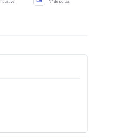
mbustível
N° de portas