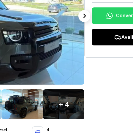
Conver
Aval
+ 4
esel
4