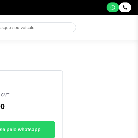
L CVT
00
se pelo whatsapp