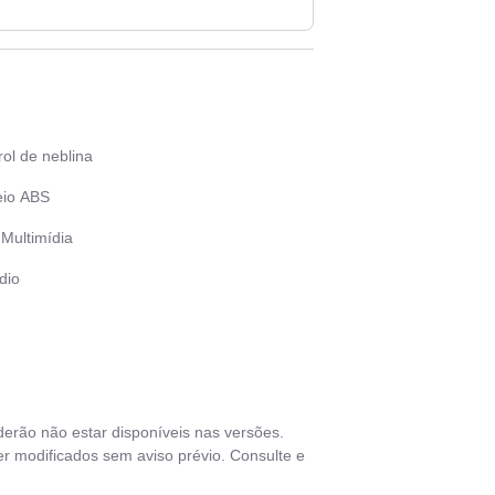
ol de neblina
eio ABS
 Multimídia
dio
rovisores elétricos
as de liga leve
nsor de estacionamento traseiro
derão não estar disponíveis nas versões.
vas elétricas
r modificados sem aviso prévio. Consulte e
ros elétricos