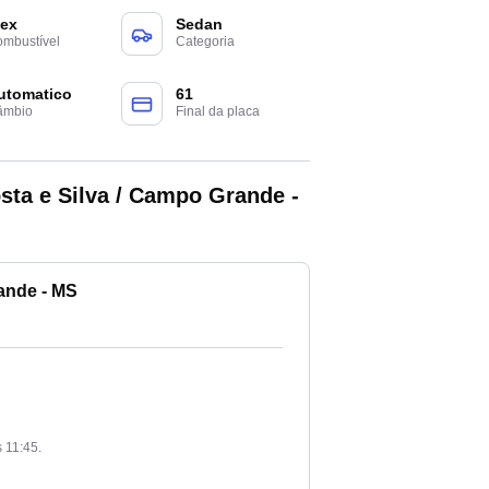
lex
Sedan
mbustível
Categoria
utomatico
61
âmbio
Final da placa
ta e Silva / Campo Grande -
ande - MS
 11:45.