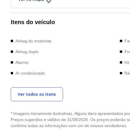
Itens do veículo
Airbag do motorista
Far
Airbag duplo
Fr
Alarme
Kit
Ar condicionado
Rá
Bancos de couro
Ret
Ver todos os itens
Computador de bordo
Rod
Desembaçador traseiro
Se
* Imagens meramente ilustrativas. Alguns itens apresentados po
Direção Elétrica
Tra
Preços sugeridos e válidos de 31/08/2026. Os preços poderão se
confirme todas as informações com um de nossos vendedores.
Direção hidráulica
Vid