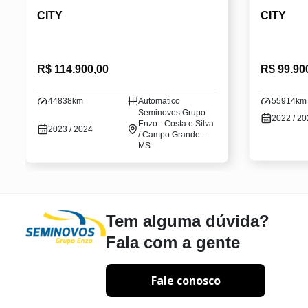
CITY
CITY
R$ 114.900,00
R$ 99.90
44838km
Automatico
55914km
Seminovos Grupo
2022 / 2
Enzo - Costa e Silva
2023 / 2024
/ Campo Grande -
MS
Tem alguma dúvida?
Fala com a gente
Fale conosco